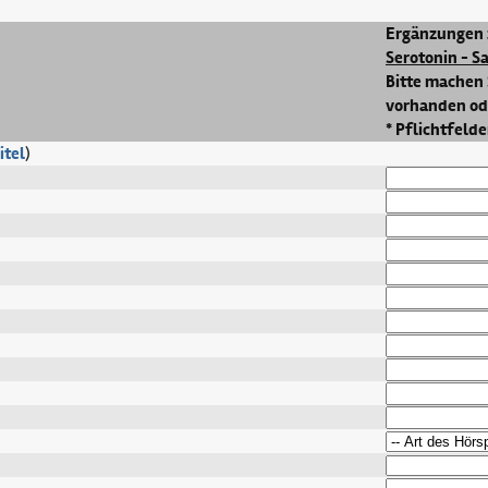
Ergänzungen 
Serotonin - S
Bitte machen 
vorhanden ode
* Pflichtfelde
itel
)