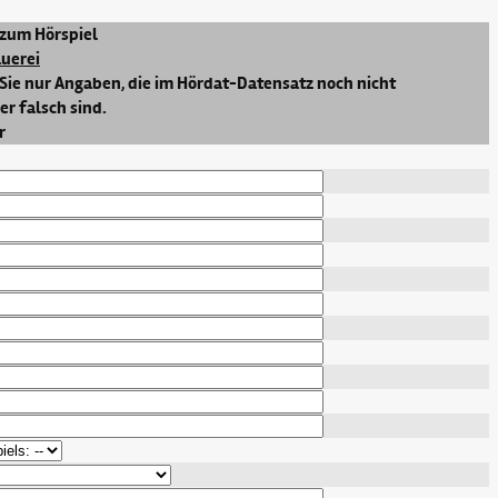
zum Hörspiel
auerei
Sie nur Angaben, die im Hördat-Datensatz noch nicht
r falsch sind.
r