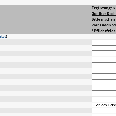
Ergänzungen 
Günther Koch 
Bitte machen 
vorhanden ode
* Pflichtfelde
itel
)