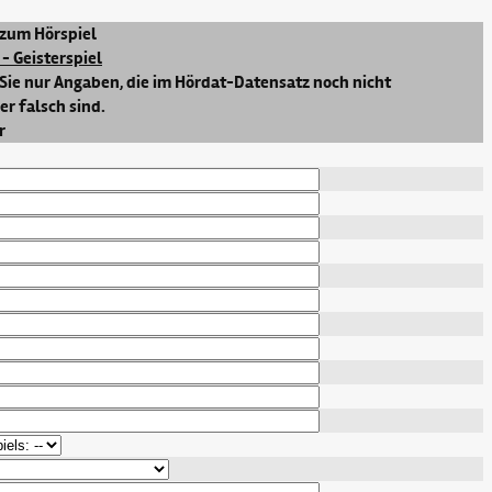
zum Hörspiel
- Geisterspiel
Sie nur Angaben, die im Hördat-Datensatz noch nicht
r falsch sind.
r