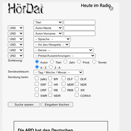
Sortierung:
Autor
Titel
Jahr
Prod.
Termin
A - Z
Z - A
Sendezeitraum:
Sendung beim:
(alle)
BR
DLF
DLR
SRF
HR
MDR
NDR
ORF
RB
RBB
SR
SWR
WDR
CORAX
Die ARD hat den Deutschen