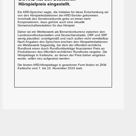
Hörspielpreis eingestellt.
Ein ARD-Sprecher sagte, die Initiative für diese Entscheidung sei
von den Hörspielredaktionen der ARD-Sender gekommen.
Innerhalb des Senderverbunds gebe es immer mehr
Kooperationen, dazu gehöre auch eine virtuelle
Gemeinschaftsredaktion für das Hörspiel.
Daher sei ein Wettbewerb als Binnenkonkurrenz zwischen den
Landesrundfunkanstalten und Deutschlandradio, ORF und SRF
wenig plausibel, unzeitgemäß und nach außen nicht vermittelbar.
Nach Angaben des Sprechers erschien den Hörspielredaktionen
ein Wettbewerb fragwürdig, bei dem der öffentlich-rechtliche
Rundfunk einen durch Rundfunkbeiträge finanzierten Preis an
Produktionen des öffentlich-rechtlichen Rundfunks vergebe. Die
Hörspieltage in Karlsruhe, an denen der Preis bisher vergeben
wurde, sollen neu aufgesetzt werden.
Die letzten ARD-Hörspieltage in gewohnter Form finden im ZKM-
Karlsruhe vom 7. bis 10. November 2024 statt.