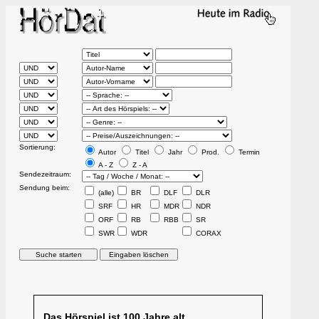
Sortierung:
Autor
Titel
Jahr
Prod.
Termin
A - Z
Z - A
Sendezeitraum:
Sendung beim:
(alle)
BR
DLF
DLR
SRF
HR
MDR
NDR
ORF
RB
RBB
SR
SWR
WDR
CORAX
Das Hörspiel ist 100 Jahre alt.