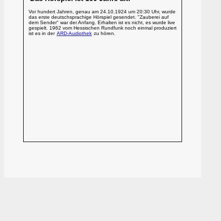
Vor hundert Jahren, genau am 24.10.1924 um 20:30 Uhr, wurde
das erste deutschsprachige Hörspiel gesendet. "Zauberei auf
dem Sender" war der Anfang. Erhalten ist es nicht, es wurde live
gespielt. 1962 vom Hessischen Rundfunk noch einmal produziert
ist es in der
ARD-Audiothek
zu hören.