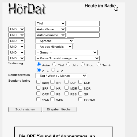
Sortierung:
Autor
Titel
Jahr
Prod.
Termin
A - Z
Z - A
Sendezeitraum:
Sendung beim:
(alle)
BR
DLF
DLR
SRF
HR
MDR
NDR
ORF
RB
RBB
SR
SWR
WDR
CORAX
Die ORF 'Sound Art' donnerstags, ab