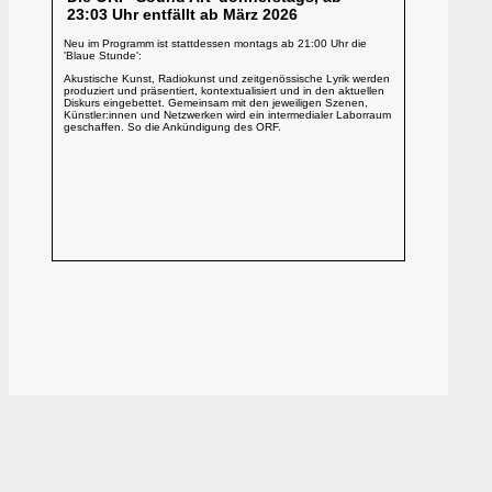
23:03 Uhr entfällt ab März 2026
Neu im Programm ist stattdessen montags ab 21:00 Uhr die
'Blaue Stunde':
Akustische Kunst, Radiokunst und zeitgenössische Lyrik werden
produziert und präsentiert, kontextualisiert und in den aktuellen
Diskurs eingebettet. Gemeinsam mit den jeweiligen Szenen,
Künstler:innen und Netzwerken wird ein intermedialer Laborraum
geschaffen. So die Ankündigung des ORF.