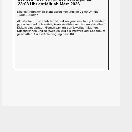
23:03 Uhr entfällt ab März 2026
Neu im Programm ist stattdessen montags ab 21:00 Uhr die
'Blaue Stunde':
Akustische Kunst, Radiokunst und zeitgenössische Lyrik werden
produziert und präsentiert, kontextualisiert und in den aktuellen
Diskurs eingebettet. Gemeinsam mit den jeweiligen Szenen,
Künstler:innen und Netzwerken wird ein intermedialer Laborraum
geschaffen. So die Ankündigung des ORF.