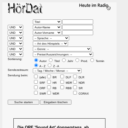
Sortierung:
Autor
Titel
Jahr
Prod.
Termin
A - Z
Z - A
Sendezeitraum:
Sendung beim:
(alle)
BR
DLF
DLR
SRF
HR
MDR
NDR
ORF
RB
RBB
SR
SWR
WDR
CORAX
Die ORF 'Sound Art' donnerstags, ab