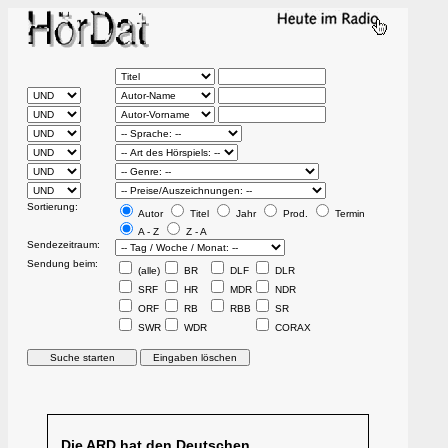
Sortierung:
Autor
Titel
Jahr
Prod.
Termin
A - Z
Z - A
Sendezeitraum:
Sendung beim:
(alle)
BR
DLF
DLR
SRF
HR
MDR
NDR
ORF
RB
RBB
SR
SWR
WDR
CORAX
Die ARD hat den Deutschen