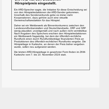
Hörspielpreis eingestellt.
Ein ARD-Sprecher sagte, die Initiative für diese Entscheidung sei
von den Hörspielredaktionen der ARD-Sender gekommen.
Innerhalb des Senderverbunds gebe es immer mehr
Kooperationen, dazu gehöre auch eine virtuelle
Gemeinschaftsredaktion für das Hörspiel.
Daher sei ein Wettbewerb als Binnenkonkurrenz zwischen den
Landesrundfunkanstalten und Deutschlandradio, ORF und SRF
wenig plausibel, unzeitgemäß und nach außen nicht vermittelbar.
Nach Angaben des Sprechers erschien den Hörspielredaktionen
ein Wettbewerb fragwürdig, bei dem der öffentlich-rechtliche
Rundfunk einen durch Rundfunkbeiträge finanzierten Preis an
Produktionen des öffentlich-rechtlichen Rundfunks vergebe. Die
Hörspieltage in Karlsruhe, an denen der Preis bisher vergeben
wurde, sollen neu aufgesetzt werden.
Die letzten ARD-Hörspieltage in gewohnter Form finden im ZKM-
Karlsruhe vom 7. bis 10. November 2024 statt.