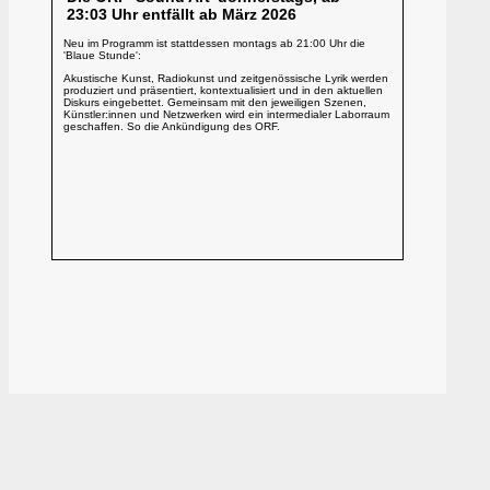
23:03 Uhr entfällt ab März 2026
Neu im Programm ist stattdessen montags ab 21:00 Uhr die
'Blaue Stunde':
Akustische Kunst, Radiokunst und zeitgenössische Lyrik werden
produziert und präsentiert, kontextualisiert und in den aktuellen
Diskurs eingebettet. Gemeinsam mit den jeweiligen Szenen,
Künstler:innen und Netzwerken wird ein intermedialer Laborraum
geschaffen. So die Ankündigung des ORF.