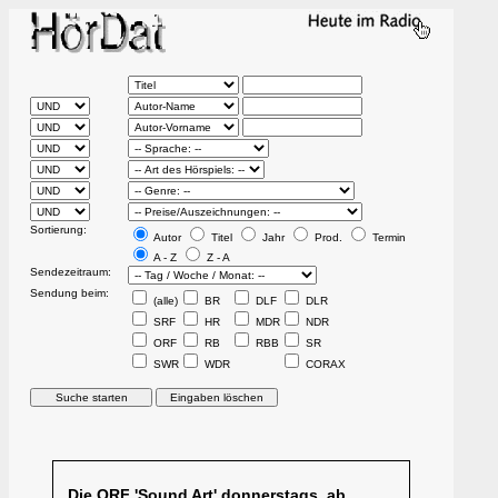
Sortierung:
Autor
Titel
Jahr
Prod.
Termin
A - Z
Z - A
Sendezeitraum:
Sendung beim:
(alle)
BR
DLF
DLR
SRF
HR
MDR
NDR
ORF
RB
RBB
SR
SWR
WDR
CORAX
Die ORF 'Sound Art' donnerstags, ab